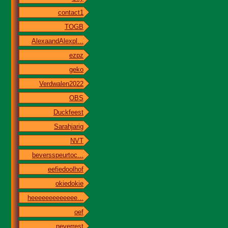
contact1
TOGB
AlexaandAlexpl...
ezpz
geko
Verdwalen2022
OBS
Duckfeest
Sarahjarig
NVT
beversspeurtoc...
eefiedoolhof
okiedokie
heeeeeeeeeeeee...
oef
neverrest