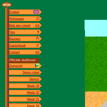
English
Homepage
Mail een vriend
Tips
?
Banners
Gastenboek
Contact
Officiële doolhoven
Overzicht
Demo cirkel
Demo1
Week 33
Week 32
Week 31
Week 30