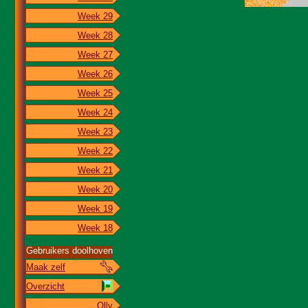
Week 29
Week 28
Week 27
Week 26
Week 25
Week 24
Week 23
Week 22
Week 21
Week 20
Week 19
Week 18
Gebruikers doolhoven
Maak zelf
Overzicht
Olly