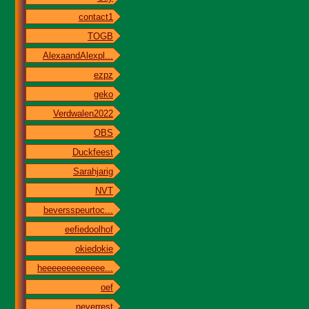
contact1
TOGB
AlexaandAlexpl...
ezpz
geko
Verdwalen2022
OBS
Duckfeest
Sarahjarig
NVT
beversspeurtoc...
eefiedoolhof
okiedokie
heeeeeeeeeeeee...
oef
neverrest