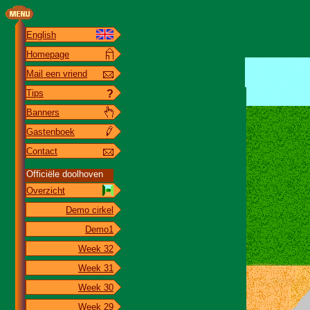
English
Homepage
Mail een vriend
Tips
?
Banners
Gastenboek
Contact
Officiële doolhoven
Overzicht
Demo cirkel
Demo1
Week 32
Week 31
Week 30
Week 29