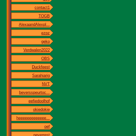
contact1
TOGB
AlexaandAlexpl...
ezpz
geko
Verdwalen2022
OBS
Duckfeest
Sarahjarig
NVT
beversspeurtoc...
eefiedoolhof
okiedokie
heeeeeeeeeeeee...
oef
neverrest