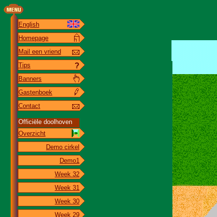
English
Homepage
Mail een vriend
Tips
?
Banners
Gastenboek
Contact
Officiële doolhoven
Overzicht
Demo cirkel
Demo1
Week 32
Week 31
Week 30
Week 29