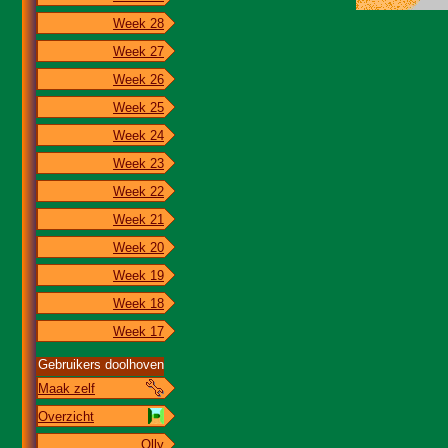
Week 28
Week 27
Week 26
Week 25
Week 24
Week 23
Week 22
Week 21
Week 20
Week 19
Week 18
Week 17
Gebruikers doolhoven
Maak zelf
Overzicht
Olly