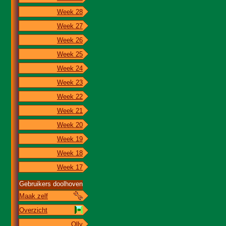
Week 28
Week 27
Week 26
Week 25
Week 24
Week 23
Week 22
Week 21
Week 20
Week 19
Week 18
Week 17
Gebruikers doolhoven
Maak zelf
Overzicht
Olly