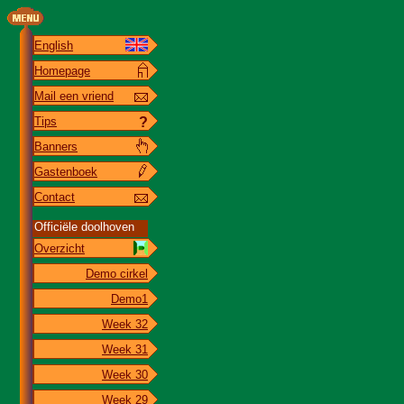
English
Homepage
Mail een vriend
Tips
?
Banners
Gastenboek
Contact
Officiële doolhoven
Overzicht
Demo cirkel
Demo1
Week 32
Week 31
Week 30
Week 29