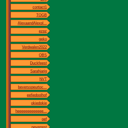
contact1
TOGB
AlexaandAlexpl...
ezpz
geko
Verdwalen2022
OBS
Duckfeest
Sarahjarig
NVT
beversspeurtoc...
eefiedoolhof
okiedokie
heeeeeeeeeeeee...
oef
neverrest