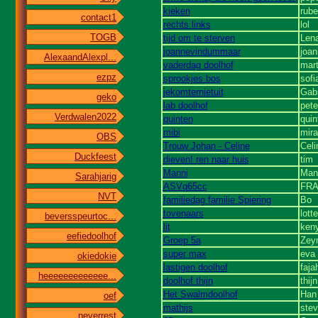
kieken
rub
contact1
rechts links
lol
TOGB
tijd om te sterven
Len
joannevindummaar
joan
AlexaandAlexpl...
vaderdag doolhof
mar
ezpz
sprookjes bos
sofi
jekomternietuit
Gab
geko
lab doolhof
pete
Verdwalen2022
quinten
quin
mibi
mira
OBS
Trouw Johan - Celine
Celi
Duckfeest
dieven! ren naar huis
tim
Manni
Man
Sarahjarig
ASVq65cc
FRA
NVT
familiedag familie Spiering
Bo
tovenaars
lotte
beversspeurtoc...
lit
ken
eefiedoolhof
Groep 5a
Zey
super max
eva
okiedokie
lastigen doolhof
faja
heeeeeeeeeeeee...
doolhof thijn
thijn
Het Swalmdoolhof
Han 
oef
mathijs
ste
neverrest