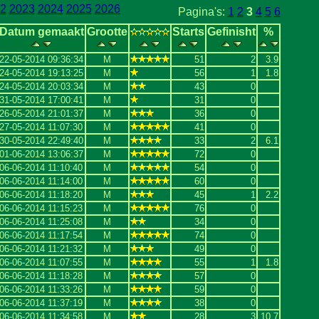
2
2023
2024
2025
2026
Pagina's:
1
2
3
4
5
6
Datum gemaakt
Grootte
Starts
Gefinisht
%
22-05-2014 09:36:34
M
51
2
3.9
24-05-2014 19:13:25
M
56
1
1.8
24-05-2014 20:03:34
M
43
0
31-05-2014 17:00:41
M
31
0
26-05-2014 21:01:37
M
36
0
27-05-2014 11:07:30
M
41
0
30-05-2014 22:49:40
M
33
2
6.1
01-06-2014 13:06:37
M
72
0
06-06-2014 11:10:40
M
54
0
06-06-2014 11:14:00
M
60
0
06-06-2014 11:18:20
M
45
1
2.2
06-06-2014 11:15:23
M
76
0
06-06-2014 11:25:08
M
34
0
06-06-2014 11:17:54
M
74
0
06-06-2014 11:21:32
M
49
0
06-06-2014 11:07:55
M
55
1
1.8
06-06-2014 11:18:28
M
57
0
06-06-2014 11:33:26
M
59
0
06-06-2014 11:37:19
M
38
0
06-06-2014 11:34:58
M
28
3
10.7