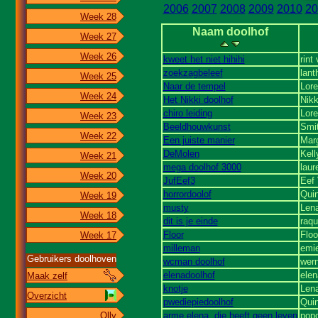
2006
2007
2008
2009
2010
20
Week 28
Naam doolhof
Week 27
Week 26
kweet het niet hihihi
rint
zoekzagbeleef
lant
Week 25
Naar de tempel
Lore
Week 24
Het Nikki doolhof
Nikk
chiro leiding
Lore
Week 23
Beeldhouwkunst
Smi
Week 22
Een juiste manier
Mar
DeMolen
Kell
Week 21
mega doolhof 3000
laur
Week 20
JufEef3
Eef 
horrordoolof
Qui
Week 19
musty
Len
Week 18
dit is je einde
raqu
Floor
Floo
Week 17
milleman
emie
Gebruikers doolhoven
wcman doolhof
wern
elenadoolhof
elen
Maak zelf
knotje
Len
Overzicht
pwediepiedoolhof
Qui
arme elena, die heeft geen leven
popo
Olly