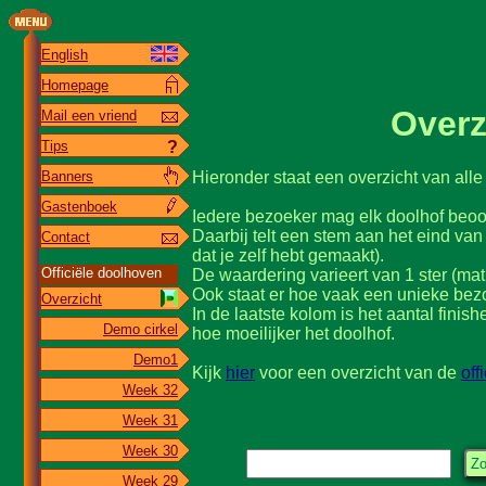
English
Homepage
Overz
Mail een vriend
Tips
?
Hieronder staat een overzicht van alle
Banners
Gastenboek
Iedere bezoeker mag elk doolhof beoord
Daarbij telt een stem aan het eind van
Contact
dat je zelf hebt gemaakt).
Officiële doolhoven
De waardering varieert van 1 ster (mati
Ook staat er hoe vaak een unieke bezoe
Overzicht
In de laatste kolom is het aantal fini
Demo cirkel
hoe moeilijker het doolhof.
Demo1
Kijk
hier
voor een overzicht van de
off
Week 32
Week 31
Week 30
Week 29