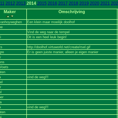
11
2012
2013
2014
2015
2016
2017
2018
2019
2020
2021
202
Maker
Omschrijving
 vanhoyweghen
Een klein maar moeilijk doolhof
he
Vind de weg naar de tempel
i
Dit is een heel leuk begin!
ts
http://doolhof.virtuworld.net/create/rsel.gif
gre
Er is geen juiste manier, alleen je eigen manier
y
ens
Voets
nten
a
vind de weg!!!
el
r
l
er
a
a
vind de weg!!!
nten
i