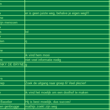
en
a
er is geen juiste weg, behalve je eigen weg!!!
ne
tijn menssen
a
s
lol
r
ten
q
ne
ik vind hem mooi
ni
niet veel informatie nodig
NKY DE BRYNE
g
ya
nep
Zoek de uitgang naar groep 6! Veel plezier!
h
ik vind het moelijk om een doolhof te maken
Baselier
Hij is best moeilijk, dus succes!
ven genbrugge
mathijs zoekt zijn weg