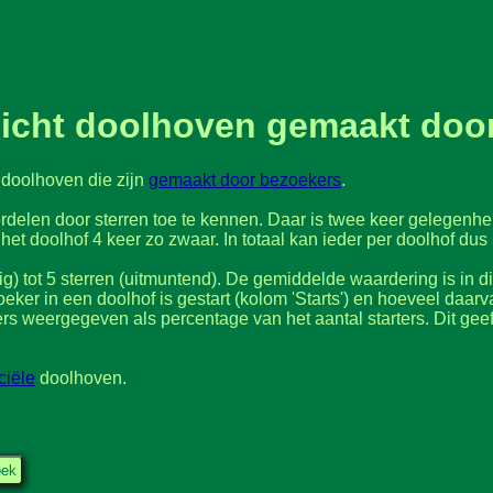
icht doolhoven gemaakt door
 doolhoven die zijn
gemaakt door bezoekers
.
elen door sterren toe te kennen. Daar is twee keer gelegenheid
 het doolhof 4 keer zo zwaar. In totaal kan ieder per doolhof d
g) tot 5 sterren (uitmuntend). De gemiddelde waardering is in dit
ker in een doolhof is gestart (kolom 'Starts') en hoeveel daarva
shers weergegeven als percentage van het aantal starters. Dit gee
iciële
doolhoven.