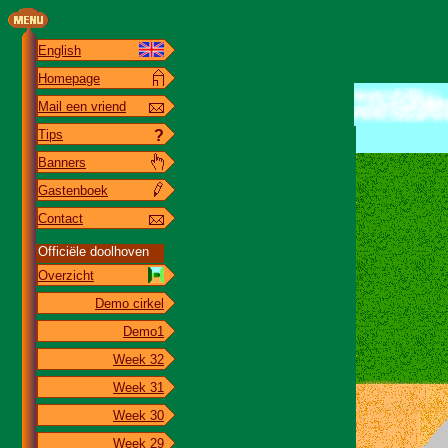
English
Homepage
Mail een vriend
Tips
?
Banners
Gastenboek
Contact
Officiële doolhoven
Overzicht
Demo cirkel
Demo1
Week 32
Week 31
Week 30
Week 29