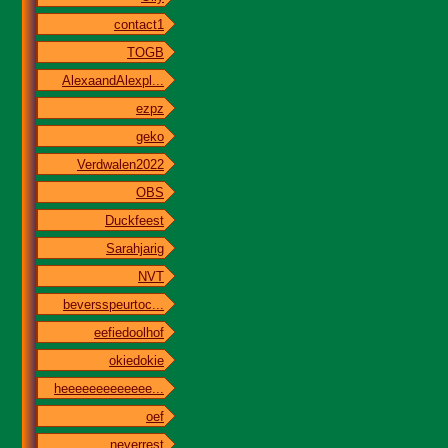
contact1
TOGB
AlexaandAlexpl...
ezpz
geko
Verdwalen2022
OBS
Duckfeest
Sarahjarig
NVT
beversspeurtoc...
eefiedoolhof
okiedokie
heeeeeeeeeeeee...
oef
neverrest