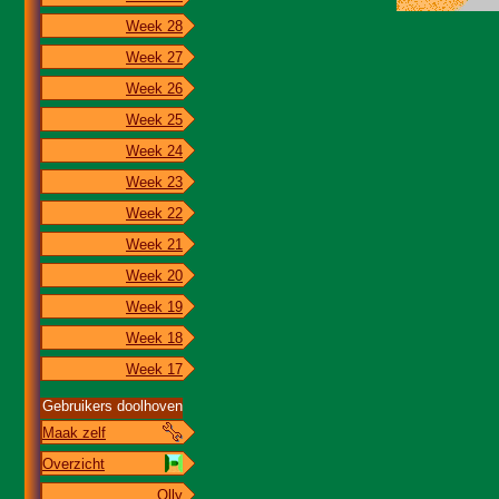
Week 28
Week 27
Week 26
Week 25
Week 24
Week 23
Week 22
Week 21
Week 20
Week 19
Week 18
Week 17
Gebruikers doolhoven
Maak zelf
Overzicht
Olly