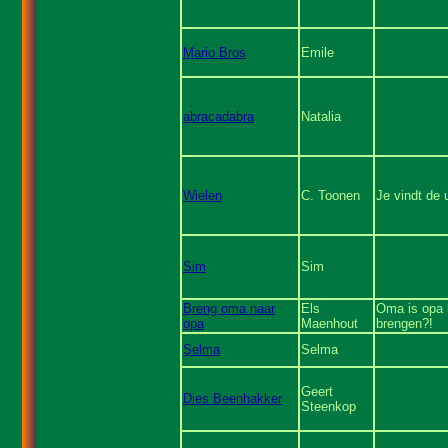
Mario Bros
Emile
abracadabra
Natalia
Wielen
C. Toonen
Je vindt de 
Sim
Sim
Breng oma naar
Els
Oma is opa kw
opa
Maenhout
brengen?!
Selma
Selma
Geert
Dies Beenhakker
Steenkop