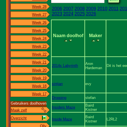
Week 28
2006
2007
2008
2009
2010
2011
20
2023
2024
2025
2026
Week 27
Week 26
Week 25
Naam doolhof
Maker
Week 24
Week 23
Week 22
Week 21
Aron
2014s Labyrinth
Dit is het e
Hardeman
Week 20
Week 19
sintjan
evy
Week 18
Week 17
Dropping
stefan
Gebruikers doolhoven
Baird
Insiders Maze
Kistner
Maak zelf
Baird
Overzicht
Inside Maze
L2RL2
Kistner
Olly