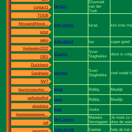
Elsemiek
DoolEls
van der
contact1
Tuuk
TOGB
AlexaandAlexpl...
links rechts
lucas
kris kras ma
ezpz
geko
dolle dolhof
lua
super goed
Verdwalen2022
Sven
12uurtje
deze is volg
Slaghekke
OBS
Duckfeest
Sven
normale
veel ronde h
Sarahjarig
Slaghekke
NVT
patat
Robby
Moelijk
beversspeurtoc...
eefiedoolhof
raam
Robby
Moelijk
okiedokie
Kerk
Joske
heeeeeeeeeeeee...
Marieke
Je moet zo s
New Jersey
Verstappen
door de wan
oef
muis en kat
Gaetan
help de kat 
neverrest