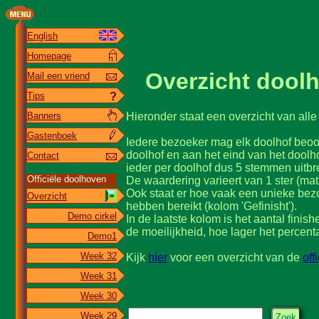
English
Homepage
Overzicht dool
Mail een vriend
Tips
?
Hieronder staat een overzicht van alle
Banners
Gastenboek
Iedere bezoeker mag elk doolhof beoor
doolhof en aan het eind van het doolho
Contact
ieder per doolhof dus 5 stemmen uitbr
Officiële doolhoven
De waardering varieert van 1 ster (mati
Ook staat er hoe vaak een unieke bezoe
Overzicht
hebben bereikt (kolom 'Gefinisht').
Demo cirkel
In de laatste kolom is het aantal finis
de moeilijkheid, hoe lager het percent
Demo1
Week 32
Kijk
hier
voor een overzicht van de
off
Week 31
Week 30
Week 29