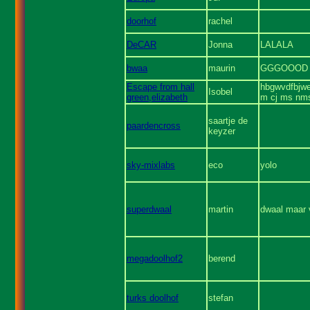
doorhof
rachel
DeCAR
Jonna
LALALA
bwaa
maurin
GGGOOOD 
Escape from hall
hbgwvdfbjwe
Isobel
green,elizabeth
m cj ms nm
saartje de
paardencross
keyzer
sky-mixlabs
eco
yolo
superdwaal
martin
dwaal maar 
megadoolhof2
berend
turks doolhof
stefan