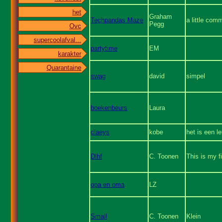
het
Graham
Techpandas Maze
a little com
Pegg
Ovc
supercoolafval...
partytime
EM
karakter
Quarantaine
swag
david
simpel
boekenbeurs
Laura
claeys
kobe
het is een l
Dlhf
C. Toonen
This is my fi
opa en oma
LZ
Small
C. Toonen
Klein